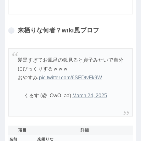
来栖りな何者？wiki風プロフ
髪黒すぎてお風呂の鏡見ると貞子みたいで自分
にびっくりするｗｗｗ
おやすみ
pic.twitter.com/6SFDtvFk9W
— くるす (@_OwO_aa)
March 24, 2025
項目
詳細
名前
来栖りな