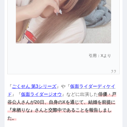
引用：Xより
『
ごくせん 第3シリーズ
』や『
仮面ライダーディケイ
ド
』『
仮面ライダージオウ
』などに出演した
俳優・戸
谷公人さんが20日、自身のXを通じて、結婚を前提に
『来栖りな』さんと交際中であることを報告しまし
た。