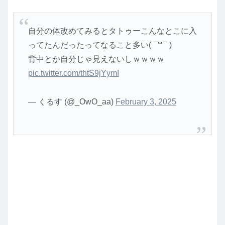
自分の体改めてみるとタトゥーこんなとこに入
ってたんだったってなること多い( ¯꒳¯ )
背中とか自分じゃ見えないしｗｗｗｗ
pic.twitter.com/thtS9jYymI
— くるす (@_OwO_aa)
February 3, 2025