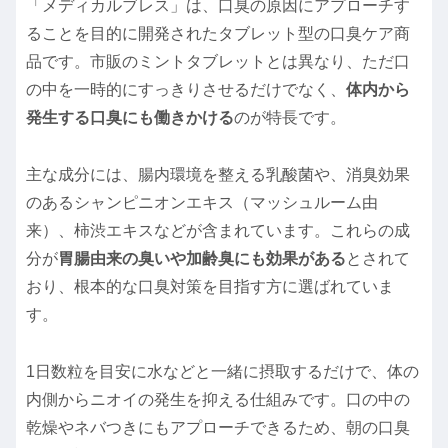
「メディカルブレス」は、口臭の原因にアプローチす
ることを目的に開発されたタブレット型の口臭ケア商
品です。市販のミントタブレットとは異なり、ただ口
の中を一時的にすっきりさせるだけでなく、
体内から
発生する口臭にも働きかける
のが特長です。
主な成分には、腸内環境を整える乳酸菌や、消臭効果
のあるシャンピニオンエキス（マッシュルーム由
来）、柿渋エキスなどが含まれています。これらの成
分が
胃腸由来の臭いや加齢臭にも効果がある
とされて
おり、根本的な口臭対策を目指す方に選ばれていま
す。
1日数粒を目安に水などと一緒に摂取するだけで、体の
内側からニオイの発生を抑える仕組みです。口の中の
乾燥やネバつきにもアプローチできるため、朝の口臭