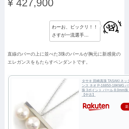
¥ 427,900
わーお、ビックリ！！
さすが一流選手…
直線のバーの上に並べた3珠のパールが胸元に新感覚の
エレガンスをもたらすペンダントです。
タサキ 田崎真珠 TASAKI ネ
ンス ネオ P-16850-18KWG
珠 3ポイント パール 8.0mm珠 
【中古】
楽