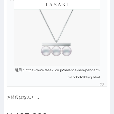
引用：https://www.tasaki.co.jp/balance-neo-pendant-
p-16850-18kyg.html
お値段はなんと…