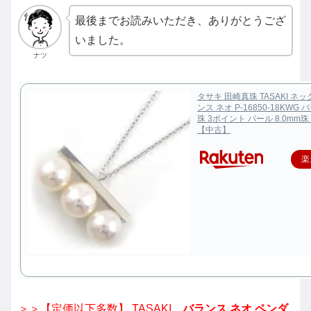
最後までお読みいただき、ありがとうござ
いました。
ナツ
タサキ 田崎真珠 TASAKI ネ
ンス ネオ P-16850-18KWG
珠 3ポイント パール 8.0mm珠 
【中古】
楽
＞＞【定価以下多数】 TASAKI
バランス ネオ ペンダ