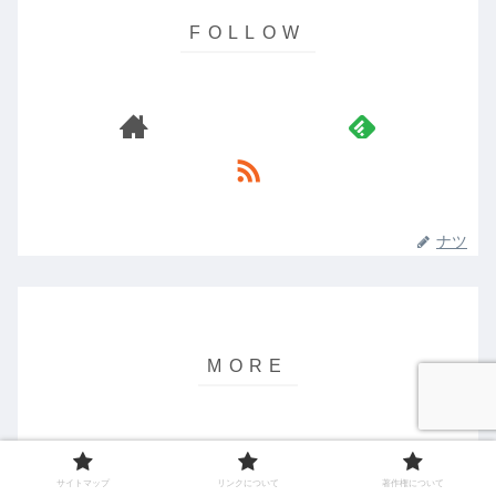
ナツ
日向坂46の2023紅白落選はな
雑記
ぜ？その理由を徹底検証
サイトマップ
リンクについて
著作権について