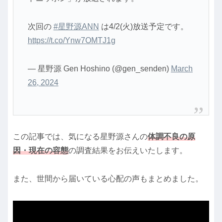
次回の
#星野源ANN
は4/2(火)放送予定です。
https://t.co/Ynw7OMTJ1g
— 星野源 Gen Hoshino (@gen_senden)
March
26, 2024
この記事では、気になる星野源さんの
体調不良
の原
因・現在の容態
の調査結果をお伝えいたします。
また、世間から届いている心配の声もまとめました。