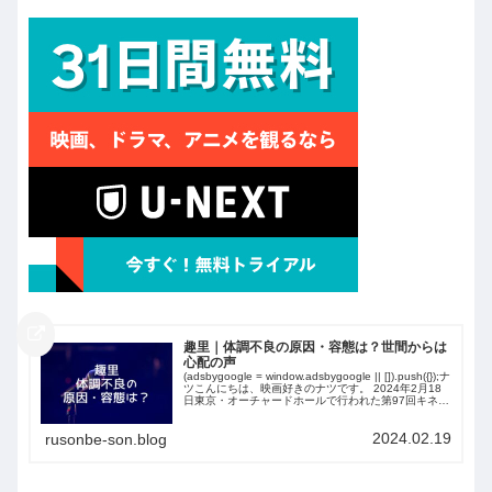
趣里｜体調不良の原因・容態は？世間からは
心配の声
(adsbygoogle = window.adsbygoogle || []).push({});ナ
ツこんにちは、映画好きのナツです。 2024年2月18
日東京・オーチャードホールで行われた第97回キネマ
旬報ベスト・テン表彰式が行われまし...
2024.02.19
rusonbe-son.blog