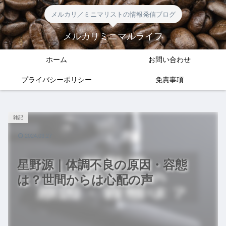
メルカリ／ミニマリストの情報発信ブログ
メルカリミニマルライフ
ホーム
お問い合わせ
プライバシーポリシー
免責事項
雑記
2024.03.27
星野源｜体調不良の原因・容態
は？世間からは心配の声