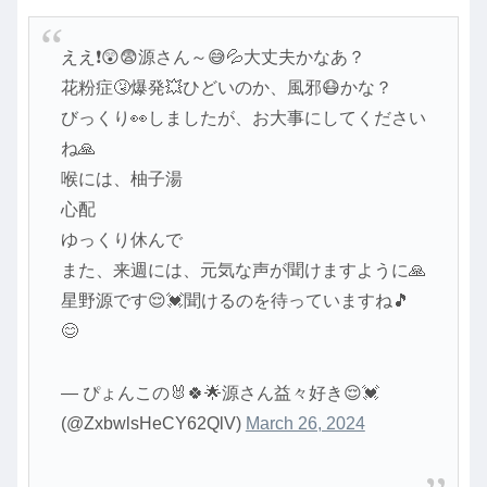
ええ❗😲😨源さん～😅💦大丈夫かなあ？
花粉症🤧爆発💥ひどいのか、風邪😷かな？
びっくり👀しましたが、お大事にしてください
ね🙏
喉には、柚子湯
心配
ゆっくり休んで
また、来週には、元気な声が聞けますように🙏
星野源です😌💓聞けるのを待っていますね🎵
😊
— ぴょんこの🐰🍀🌟源さん益々好き😌💓
(@ZxbwlsHeCY62QlV)
March 26, 2024