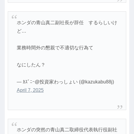
ホンダの青山真二副社長が辞任 するらしいけ
ど…
業務時間外の懇親で不適切な行為て
なにしたん？
— ｶｽﾞﾆｰ@投資家わっしょい (@kazukabu88j)
April 7, 2025
ホンダの突然の青山真二取締役代表執行役副社