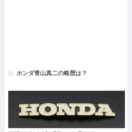
ホンダ青山真二の略歴は？