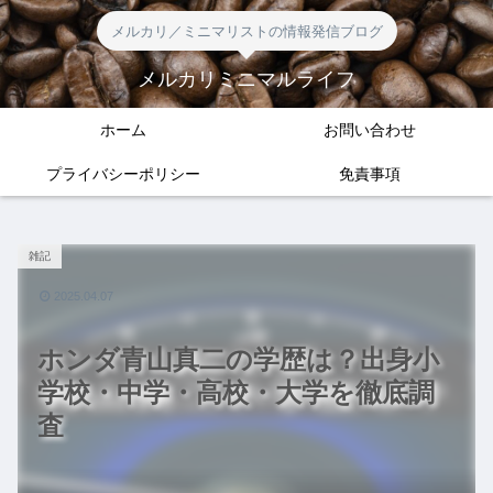
メルカリ／ミニマリストの情報発信ブログ
メルカリミニマルライフ
ホーム
お問い合わせ
プライバシーポリシー
免責事項
雑記
2025.04.07
ホンダ青山真二の学歴は？出身小
学校・中学・高校・大学を徹底調
査