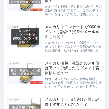
損！
メルペイを利用している方は必見！その
支払い方法損してますよ！この記事はメ
ルペイを使うべきでない理由とメルカリ
売上金のお得な使い方を説明をいたしま
す。この記事を読めば、苦労してGET
したメルカリの売上金を最大限お得に使
メルカリ｜アンケートで9000ポ
メルカリ
用できるようになります。
イントは詐欺？実際のメール画
面も公開！
メルカリのアンケートで9000ポイント
がもらえるっては本当？実際の内容や詐
欺の可能性、見分け方を徹底解説。怪し
い情報に惑わされず、安全にメルカリを
利用するための注意点を紹介します。
メルカリ梱包・発送たのメル便
メルカリ
は高い？分解したらダメ？｜実
体験レビュー
梱包・発送たのメル便の利用を検討して
いる方は必見！管理人が実際の経験を通
して、使用方法から、料金・注意点ま
で、初めての方でも分かりやすいように
お伝えいたします。この記事を読めば、
梱包・発送たのメル便をメルカリ出品の
メルカリ｜不当に受けた悪い評
メルカリ
選択肢の一つとして考えられるようにな
価！消すことはできる？
ります。