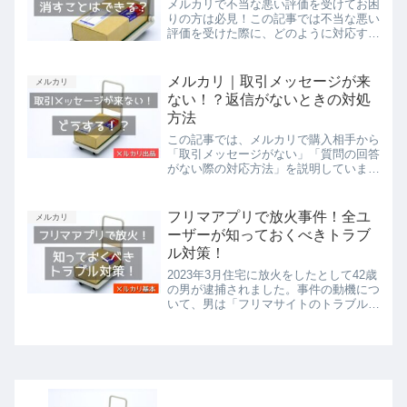
メルカリで不当な悪い評価を受けてお困
りの方は必見！この記事では不当な悪い
評価を受けた際に、どのように対応すべ
きかを実例を通してお伝えいたします。
この記事を読めば、不当な悪い評価を受
けても泣き寝入りすることなく、自分の
メルカリ｜取引メッセージが来
メルカリ
すべき行動が明確になることでしょう。
ない！？返信がないときの対処
方法
この記事では、メルカリで購入相手から
「取引メッセージがない」「質問の回答
がない際の対応方法」を説明していま
す。相手からのメッセージがないことで
困っていませんか？イライラしていませ
んか？この記事を読めば、ストレスを感
フリマアプリで放火事件！全ユ
メルカリ
じることなく対応する方法が分かりま
ーザーが知っておくべきトラブ
す。
ル対策！
2023年3月住宅に放火をしたとして42歳
の男が逮捕されました。事件の動機につ
いて、男は「フリマサイトのトラブルで
恨みがあった」とのこと。事件の概要を
振り返るとともに、自分自身の身を守る
トラブルに対する対処法・予防法をお伝
えします。